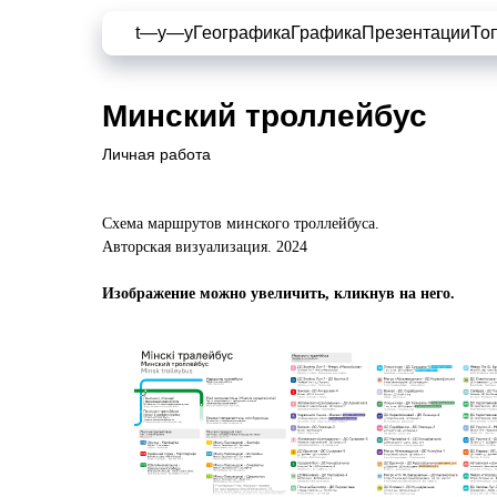
t—y—y
Географика
Графика
Презентации
То
Минский троллейбус
Личная работа
Схема маршрутов минского троллейбуса.
Авторская визуализация. 2024
Изображение можно увеличить, кликнув на него.