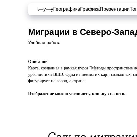
t—y—y
Географика
Графика
Презентации
То
Миграции в Северо-Запа
Учебная работа
Описание
Карта, созданная в рамках курса "Методы пространствен
урбанистики ВШЭ. Одна из немногих карт, созданных, сд
фигурирует не город, а страна.
Изображение можно увеличить, кликнув на него.